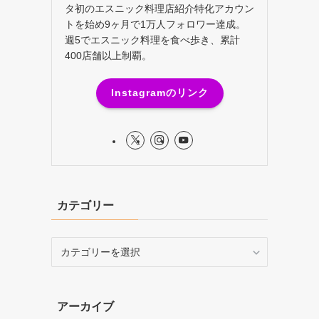
タ初のエスニック料理店紹介特化アカウン
トを始め9ヶ月で1万人フォロワー達成。
週5でエスニック料理を食べ歩き、累計
400店舗以上制覇。
Instagramのリンク
カテゴリー
カ
テ
ゴ
リ
アーカイブ
ー