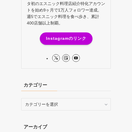
タ初のエスニック料理店紹介特化アカウン
トを始め9ヶ月で1万人フォロワー達成。
週5でエスニック料理を食べ歩き、累計
400店舗以上制覇。
Instagramのリンク
カテゴリー
カ
テ
ゴ
リ
アーカイブ
ー