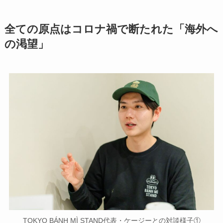
全ての原点はコロナ禍で断たれた「海外へ
の渇望」
TOKYO BÁNH MÌ STAND代表・ケージーとの対談様子①