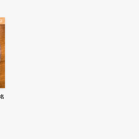
店
名
！