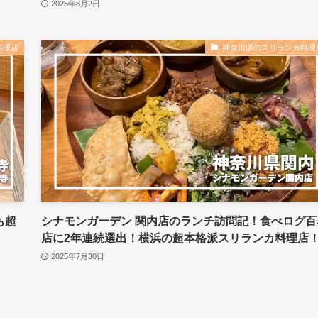
2025年8月2日
料理店
神奈川県のスリランカ料理
も超
シナモンガーデン 関内店のランチ訪問記！食べログ百
店に2年連続選出！横浜の超本格派スリランカ料理店
2025年7月30日