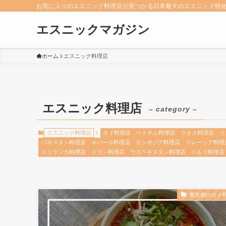
お気に入りのエスニック料理店が見つかる日本最大のエスニック特
エスニックマガジン
ホーム
エスニック料理店
エスニック料理店
– category –
エスニック料理店
タイ料理店
ベトナム料理店
ラオス料理店
イ
パキスタン料理店
ネパール料理店
カンボジア料理店
マレーシア料理
スリランカ料理店
イラン料理店
ウズベキスタン料理店
トルコ料理店
東京都のタイ