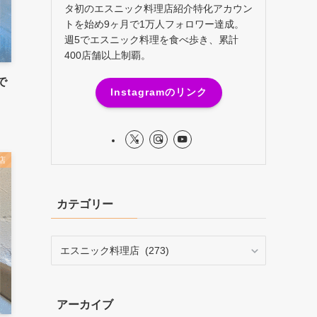
タ初のエスニック料理店紹介特化アカウン
トを始め9ヶ月で1万人フォロワー達成。
週5でエスニック料理を食べ歩き、累計
400店舗以上制覇。
で
Instagramのリンク
店
カテゴリー
カ
テ
ゴ
リ
アーカイブ
ー