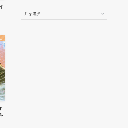
イ
ア
ー
カ
イ
ブ
店
食
料