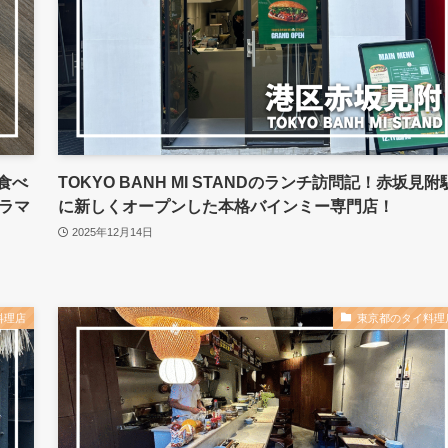
食べ
TOKYO BANH MI STANDのランチ訪問記！赤坂見附
ラマ
に新しくオープンした本格バインミー専門店！
2025年12月14日
料理店
東京都のタイ料理