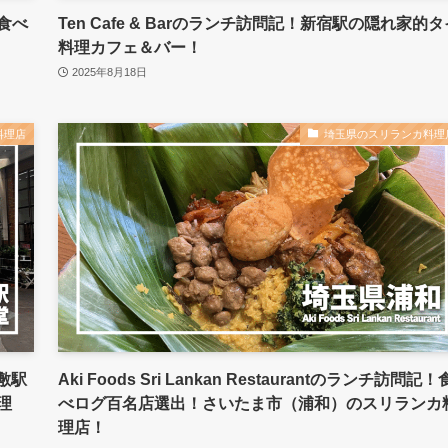
食べ
Ten Cafe & Barのランチ訪問記！新宿駅の隠れ家的タ
料理カフェ＆バー！
2025年8月18日
料理店
埼玉県のスリランカ料理
敷駅
Aki Foods Sri Lankan Restaurantのランチ訪問記！
理
べログ百名店選出！さいたま市（浦和）のスリランカ
理店！