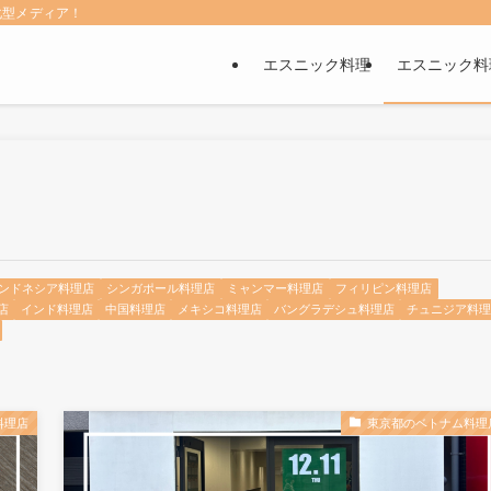
化型メディア！
エスニック料理
エスニック料
ンドネシア料理店
シンガポール料理店
ミャンマー料理店
フィリピン料理店
店
インド料理店
中国料理店
メキシコ料理店
バングラデシュ料理店
チュニジア料理
料理店
東京都のベトナム料理