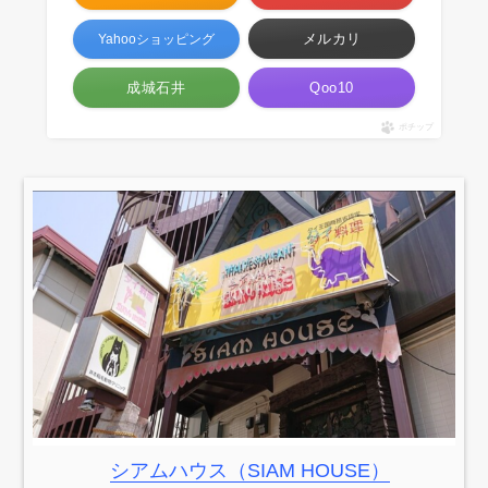
メルカリ
Yahooショッピング
成城石井
Qoo10
ポチップ
シアムハウス（SIAM HOUSE）