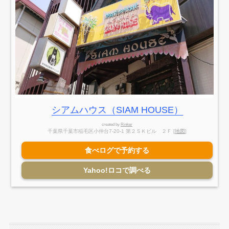
シアムハウス（SIAM HOUSE）
created by
Rinker
千葉県千葉市稲毛区小仲台7-20-1 第２ＳＫビル ２Ｆ [
地図
]
食べログで予約する
Yahoo!ロコで調べる