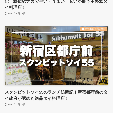
記！新宿駅ナカで早い・うまい・安いが揃う本格派タ
イ料理店！
2023年4月22日
東京都のタイ料理店
スクンビットソイ55のランチ訪問記！新宿都庁前のタ
イ政府が認めた絶品タイ料理店！
2023年3月31日