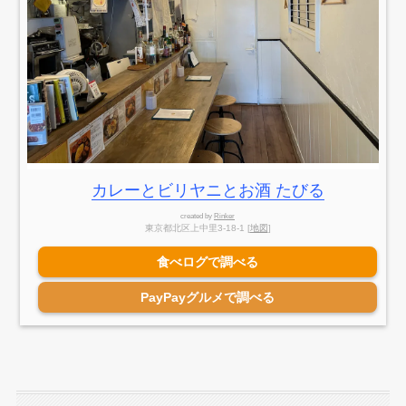
カレーとビリヤニとお酒 たびる
created by
Rinker
東京都北区上中里3-18-1 [
地図
]
食べログで調べる
PayPayグルメで調べる