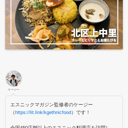
ケージー
エスニックマガジン監修者のケージー
（
https://lit.link/kgethnicfood
）です！
全国450店舗以上のエスニック料理店を訪問し、