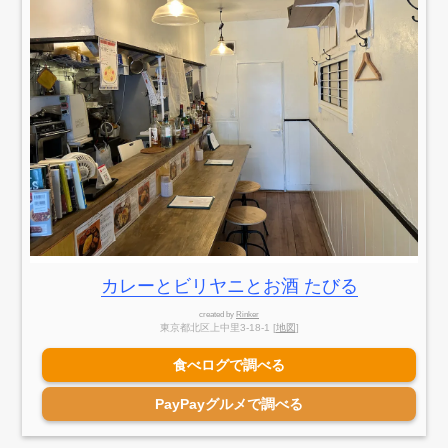
カレーとビリヤニとお酒 たびる
created by
Rinker
東京都北区上中里3-18-1 [
地図
]
食べログで調べる
PayPayグルメで調べる