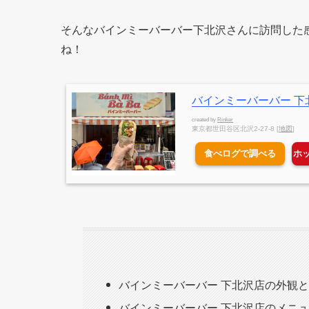
そんなバインミーバーバー下北沢さんに訪問した
ね！
バインミーバーバー 下
created by
Rinker
東京都世田谷区北沢2-27-8 [
地図
]
食べログで調べる
ホ
バインミーバーバー 下北沢店の外観
バインミーバーバー 下北沢店のメニ