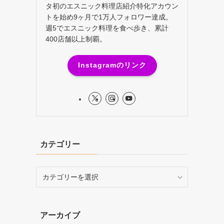
タ初のエスニック料理店紹介特化アカウン
トを始め9ヶ月で1万人フォロワー達成。
週5でエスニック料理を食べ歩き、累計
400店舗以上制覇。
Instagramのリンク
カテゴリー
カ
テ
ゴ
リ
アーカイブ
ー