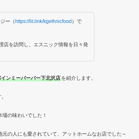
ージー（
https://lit.link/kgethnicfood
）で
料理店を訪問し、エスニック情報を日々発
バインミーバーバー下北沢店
を紹介します。
す。
本場の味わいでした！
地元の人にも愛されていて、アットホームなお店でした～