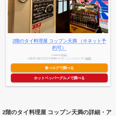
2階のタイ料理屋 コップン天満 （※ネット予
約可）
created by
Rinker
大阪府大阪市北区天神橋5-8-26 イニングビル 2F [
地図
]
食べログで調べる
ホットペッパーグルメで調べる
2階のタイ料理屋
コップン天満の詳細・ア