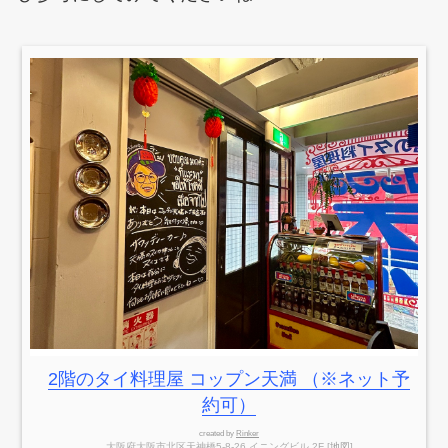
2階のタイ料理屋 コップン天満 （※ネット予
約可）
created by
Rinker
大阪府大阪市北区天神橋5-8-26 イニングビル 2F [
地図
]