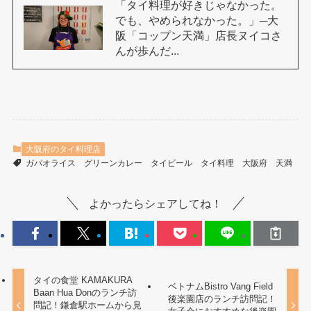
「タイ料理が好きじゃなかった。
でも、やめられなかった。」─大
阪「コップン天満」店長ヌイコさ
んが歩んだ...
大阪府のタイ料理店
ガパオライス
グリーンカレー
タイビール
タイ料理
大阪府
天満
よかったらシェアしてね！
タイの食堂 KAMAKURA
ベトナムBistro Vang Field
Baan Hua Donのランチ訪
後楽園店のランチ訪問記！
問記！鎌倉駅ホームから見