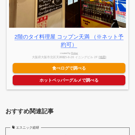
2階のタイ料理屋 コップン天満 （※ネット予
約可）
created by
Rinker
大阪府大阪市北区天神橋5-8-26 イニングビル 2F [
地図
]
食べログで調べる
ホットペッパーグルメで調べる
おすすめ関連記事
エスニック総研