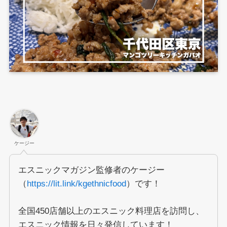
ケージー
エスニックマガジン監修者のケージー
（
https://lit.link/kgethnicfood
）です！
全国450店舗以上のエスニック料理店を訪問し、
エスニック情報を日々発信しています！