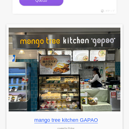
Qoo10
ポチップ
mango tree kitchen GAPAO
created by
Rinker