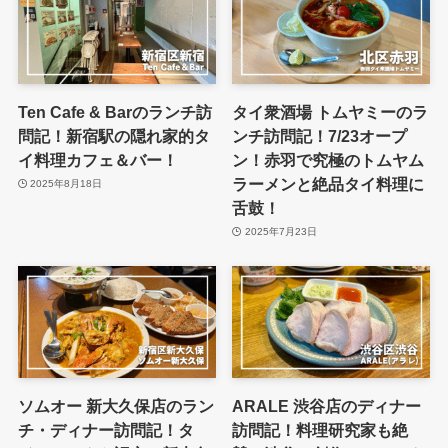
Ten Cafe & Barのランチ訪
タイ衆酒場 トムヤミーのラ
問記！新宿駅の隠れ家的タ
ンチ訪問記！7/23オープ
イ料理カフェ＆バー！
ン！赤羽で究極のトムヤム
ラーメンと絶品タイ料理に
2025年8月18日
舌鼓！
2025年7月23日
ソムオー 新大久保店のラン
ARALE 渋谷店のディナー
チ・ディナー訪問記！タ
訪問記！料理研究家も絶