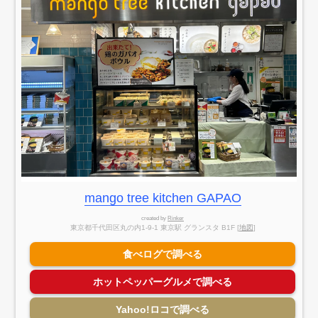
mango tree kitchen GAPAO
created by
Rinker
東京都千代田区丸の内1-9-1 東京駅 グランスタ B1F [
地図
]
食べログで調べる
ホットペッパーグルメで調べる
Yahoo!ロコで調べる