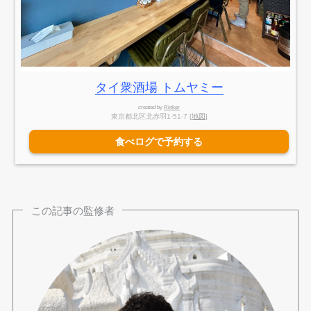
タイ衆酒場 トムヤミー
created by
Rinker
東京都北区北赤羽1-51-7 [
地図
]
食べログで予約する
この記事の監修者