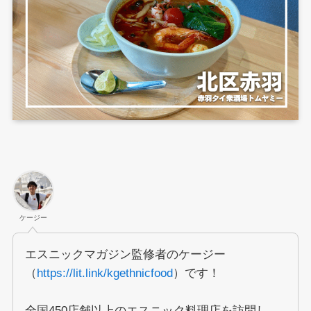
ケージー
エスニックマガジン監修者のケージー
（
https://lit.link/kgethnicfood
）です！
全国450店舗以上のエスニック料理店を訪問し、