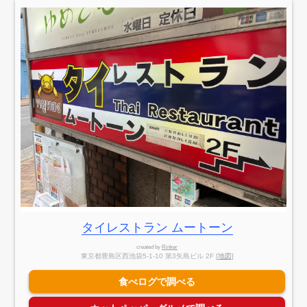
タイレストラン ムートーン
created by
Rinker
東京都豊島区西池袋5-1-10 第3矢島ビル 2F [
地図
]
食べログで調べる