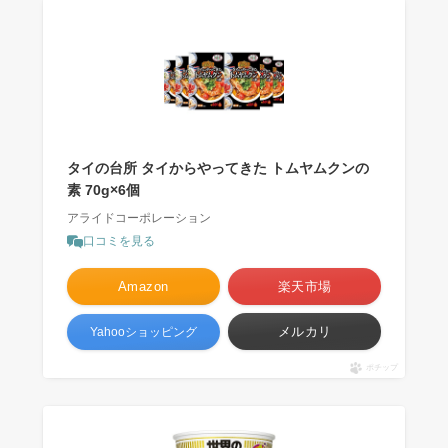
タイの台所 タイからやってきた トムヤムクンの
素 70g×6個
アライドコーポレーション
口コミを見る
Amazon
楽天市場
メルカリ
Yahooショッピング
ポチップ