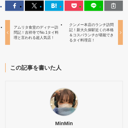
クンメー本店のランチ訪問
アムリタ食堂のディナー訪
記！新大久保駅近くの本格
問記！吉祥寺でNo.1タイ料
＆コスパランチが堪能でき
理と言われる超人気店！
るタイ料理店！
この記事を書いた人
MinMin