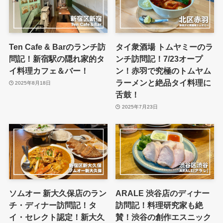
Ten Cafe & Barのランチ訪
タイ衆酒場 トムヤミーのラ
問記！新宿駅の隠れ家的タ
ンチ訪問記！7/23オープ
イ料理カフェ＆バー！
ン！赤羽で究極のトムヤム
ラーメンと絶品タイ料理に
2025年8月18日
舌鼓！
2025年7月23日
ソムオー 新大久保店のラン
ARALE 渋谷店のディナー
チ・ディナー訪問記！タ
訪問記！料理研究家も絶
イ・セレクト認定！新大久
賛！渋谷の創作エスニック