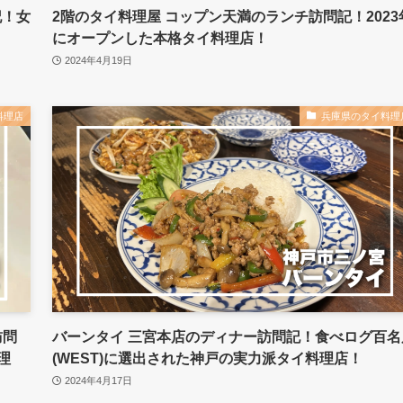
記！女
2階のタイ料理屋 コップン天満のランチ訪問記！2023
にオープンした本格タイ料理店！
2024年4月19日
料理店
兵庫県のタイ料理
訪問
バーンタイ 三宮本店のディナー訪問記！食べログ百名
理
(WEST)に選出された神戸の実力派タイ料理店！
2024年4月17日