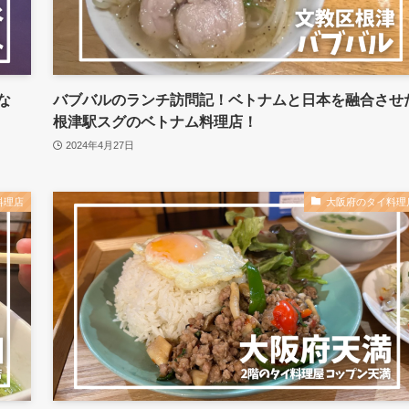
な
バブバルのランチ訪問記！ベトナムと日本を融合させ
根津駅スグのベトナム料理店！
2024年4月27日
料理店
大阪府のタイ料理