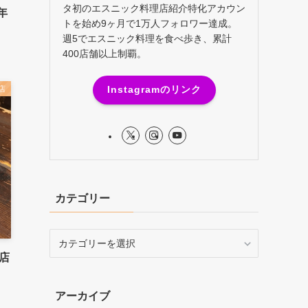
タ初のエスニック料理店紹介特化アカウン
年
トを始め9ヶ月で1万人フォロワー達成。
週5でエスニック料理を食べ歩き、累計
400店舗以上制覇。
Instagramのリンク
店
カテゴリー
カ
テ
店
ゴ
リ
アーカイブ
ー