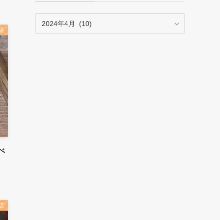
ア
ー
店
カ
イ
ブ
べ
店