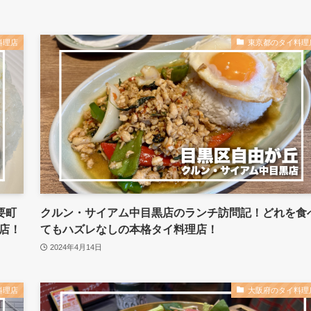
料理店
東京都のタイ料理
要町
クルン・サイアム中目黒店のランチ訪問記！どれを食
店！
てもハズレなしの本格タイ料理店！
2024年4月14日
料理店
大阪府のタイ料理