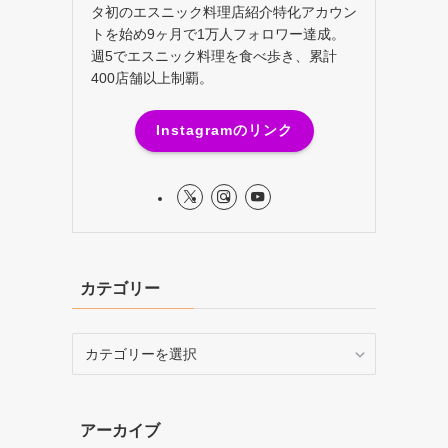
タ初のエスニック料理店紹介特化アカウン
トを始め9ヶ月で1万人フォロワー達成。
週5でエスニック料理を食べ歩き、累計
400店舗以上制覇。
Instagramのリンク
カテゴリー
カ
テ
ゴ
リ
アーカイブ
ー