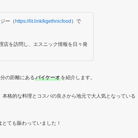
ージー（
https://lit.link/kgethnicfood
）で
料理店を訪問し、エスニック情報を日々発
5分の距離にある
バイケーオ
を紹介します。
、本格的な料理とコスパの良さから地元で大人気となっている
ムはとても賑わっていました！