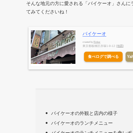
そんな地元の方に愛される「バイケーオ」さんに
てみてくださいね！
バイケーオ
created by
Rinker
東京都板橋区赤塚1-9-12 [
地図
]
食べログで調べる
Ya
バイケーオの外観と店内の様子
バイケーオのランチメニュー
バイケーオのランチメニューを食レポ