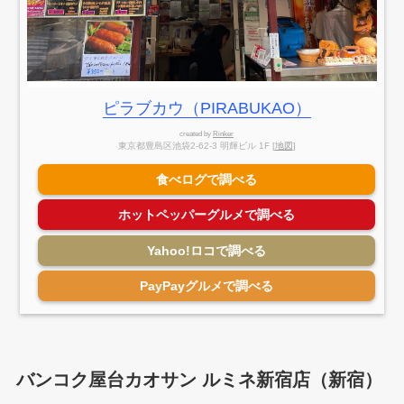
ピラブカウ（PIRABUKAO）
created by
Rinker
東京都豊島区池袋2-62-3 明輝ビル 1F [
地図
]
食べログで調べる
ホットペッパーグルメで調べる
Yahoo!ロコで調べる
PayPayグルメで調べる
バンコク屋台カオサン ルミネ新宿店（新宿）