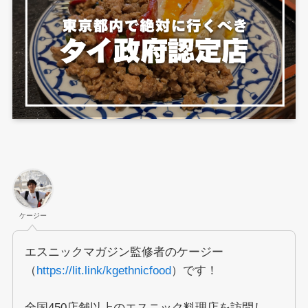
ケージー
エスニックマガジン監修者のケージー
（
https://lit.link/kgethnicfood
）です！
全国450店舗以上のエスニック料理店を訪問し、