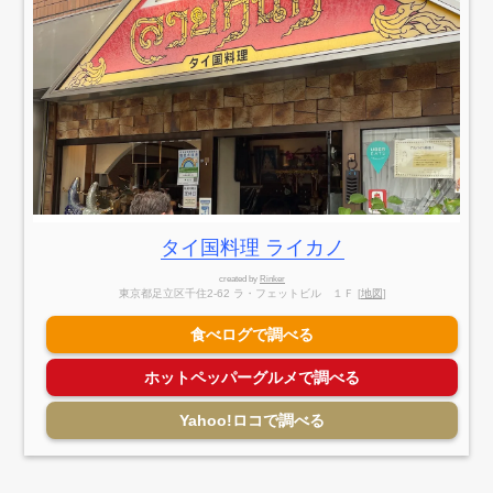
タイ国料理 ライカノ
created by
Rinker
東京都足立区千住2-62 ラ・フェットビル １Ｆ [
地図
]
食べログで調べる
ホットペッパーグルメで調べる
Yahoo!ロコで調べる